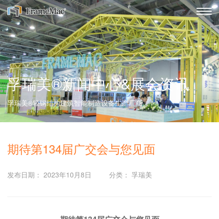
孚瑞美®新闻中心&展会资讯
孚瑞美®轻钢结构建筑智能制造设备生产厂商
期待第134届广交会与您见面
发布日期： 2023年10月8日
分类： 孚瑞美